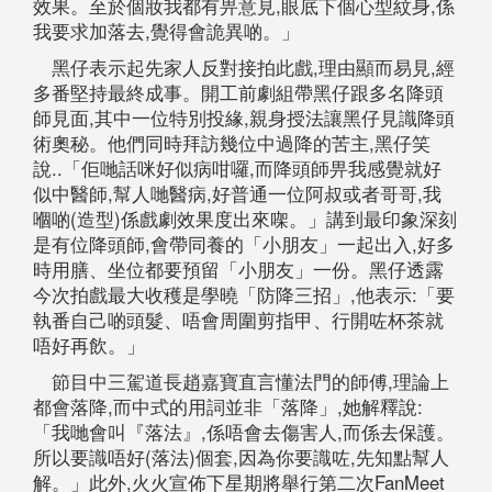
效果。至於個妝我都有畀意見,眼底下個心型紋身,係
我要求加落去,覺得會詭異啲。」
黑仔表示起先家人反對接拍此戲,理由顯而易見,經
多番堅持最終成事。開工前劇組帶黑仔跟多名降頭
師見面,其中一位特別投緣,親身授法讓黑仔見識降頭
術奧秘。他們同時拜訪幾位中過降的苦主,黑仔笑
說..「佢哋話咪好似病咁囉,而降頭師畀我感覺就好
似中醫師,幫人哋醫病,好普通一位阿叔或者哥哥,我
嗰啲(造型)係戲劇效果度出來㗎。」講到最印象深刻
是有位降頭師,會帶同養的「小朋友」一起出入,好多
時用膳、坐位都要預留「小朋友」一份。黑仔透露
今次拍戲最大收穫是學曉「防降三招」,他表示:「要
執番自己啲頭髮、唔會周圍剪指甲、行開咗杯茶就
唔好再飲。」
節目中三駕道長趙嘉寶直言懂法門的師傅,理論上
都會落降,而中式的用詞並非「落降」,她解釋說:
「我哋會叫『落法』,係唔會去傷害人,而係去保護。
所以要識唔好(落法)個套,因為你要識咗,先知點幫人
解。」此外,火火宣佈下星期將舉行第二次FanMeet