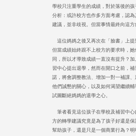
學校只注重學生的成績，對於落後的孩
分析：或許校方也作多方面考慮，認為
建議，並非歧視。但當事情最終向這方
這位媽媽之後又再次在「臉書」上提
但當成績始終跟不上校方的要求時，她
同，所以才導致成績一直沒有提升？加
習中心提出退學，然而在開口之前，補
諾，將會調整教法、增加一對一補課、
他們誠懇的關心，以及如何渴望繼續輔
試圖斷絕媽媽的退學之心。
筆者看見這位孩子在學校及補習中心
方的轉學建議究竟是為了孩子好還是保
幫助孩子，還是只是一個商業行為？明