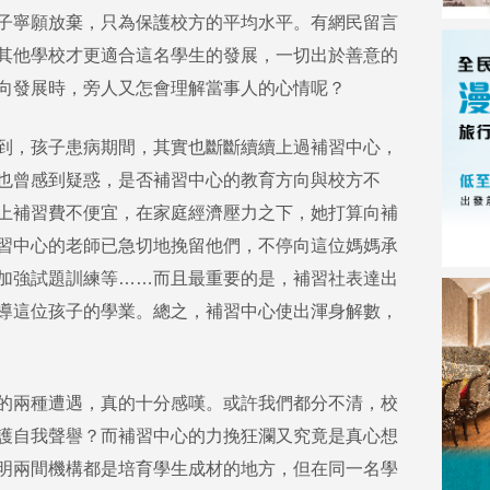
子寧願放棄，只為保護校方的平均水平。有網民留言
其他學校才更適合這名學生的發展，一切出於善意的
向發展時，旁人又怎會理解當事人的心情呢？
到，孩子患病期間，其實也斷斷續續上過補習中心，
也曾感到疑惑，是否補習中心的教育方向與校方不
上補習費不便宜，在家庭經濟壓力之下，她打算向補
習中心的老師已急切地挽留他們，不停向這位媽媽承
加強試題訓練等……而且最重要的是，補習社表達出
導這位孩子的學業。總之，補習中心使出渾身解數，
的兩種遭遇，真的十分感嘆。或許我們都分不清，校
護自我聲譽？而補習中心的力挽狂瀾又究竟是真心想
明兩間機構都是培育學生成材的地方，但在同一名學