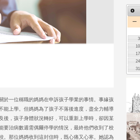
一
1
1
2
3
關於一位稱職的媽媽在申訴孩子學業的事情。事緣孩
不能上學。但媽媽為了孩子不落後進度，盡全力輔導
及後，孩子身體狀況轉好，可以重新上學時，卻因某
能要治病數週需偶爾停學的情況，最終他們收到了校
校。那位媽媽收到這封信時，既心痛又心寒。她認為