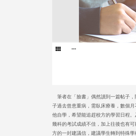
筆者在「臉書」偶然讀到一篇帖子，
子過去曾患重病，需臥床療養，數個月
他自學，希望能追趕校方的學習日程。
幾科的考試成績不佳，加上往後也有可
方的一封建議信，建議學生轉到特殊學