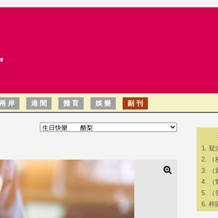
兩 岸
港 聞
體 育
娛 樂
副 刊
疑
（
（
（
（
梓