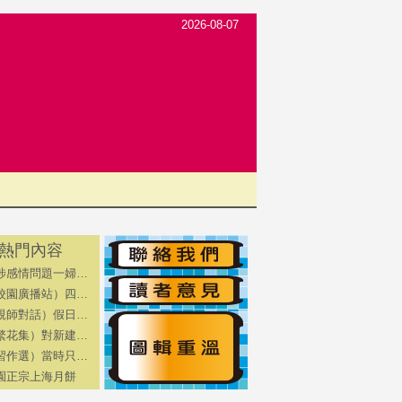
2026-08-07
熱門內容
涉感情問題一婦…
校園廣播站）四…
親師對話）假日…
繁花集）對新建…
習作選）當時只…
園正宗上海月餅