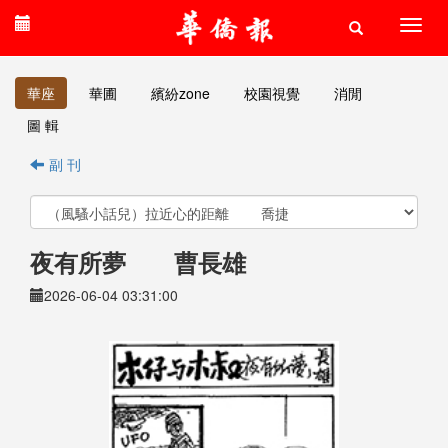
華座
華圃
繽紛zone
校園視覺
消閒
圖 輯
副 刊
夜有所夢 曹長雄
2026-06-04 03:31:00