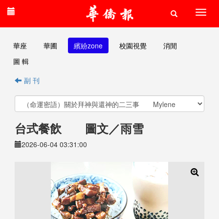
華座
華圃
繽紛zone
校園視覺
消閒
圖 輯
副 刊
台式餐飲 圖文／雨雪
2026-06-04 03:31:00