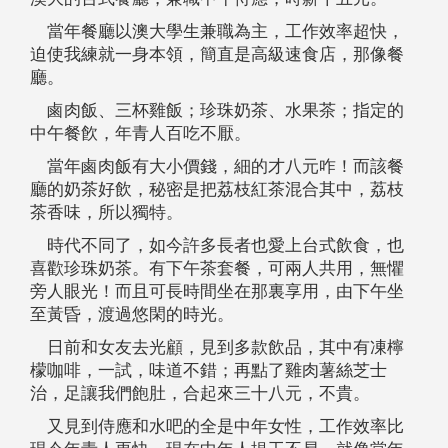
當年餐廳以澳大學生兼職為主，工作效率超快，
迫使我練就一身本領，簡直是高級速食店，那像餐
廳。
鹵肉飯、三杯雞飯；珍珠奶茶、水果茶；指定的
中午餐飮，年青人百吃不厭。
當年鹵肉飯有大小價錢，細的才八元咋！而該餐
廳的奶茶好飲，秘密是把荔枝紅茶混合其中，荔枝
茶香味，所以獨特。
時代不同了，如今許多長者也愛上台式飲食，也
喜歡珍珠奶茶。有下午茶套餐，可兩人共用，無懼
旁人眼光！而且可長時間坐在那裏享用，由下午坐
至黃昏，渡過悠閑的時光。
日前和女友去光顧，見到多款飲品，其中有凍檸
檬咖啡，一試，味道不錯；再點了雞肉薯絲芝士
治，足讓我們飽肚，合起來三十八元，不貴。
又見到侍應和水吧的全是中年女性，工作效率比