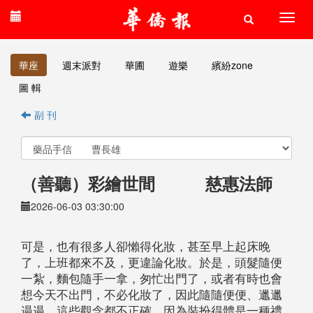
華座
週末派對
華圃
遊樂
繽紛zone
圖 輯
副 刊
（善聽）彩繪世間 慈惠法師
2026-06-03 03:30:00
可是，也有很多人卻懶得化妝，甚至早上起床晚
了，上班都來不及，更違論化妝。於是，頭髮隨便
一紮，麵包隨手一拿，匆忙出門了，或者有時也會
想今天不出門，不必化妝了，因此隨隨便便、邋邋
遢遢。這些觀念都不正確，因為裝扮得體是一種禮