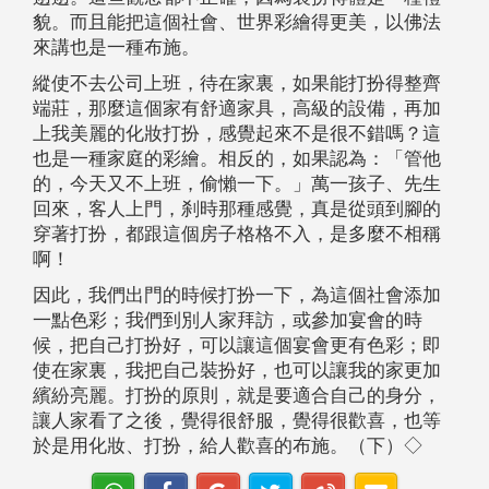
貌。而且能把這個社會、世界彩繪得更美，以佛法
來講也是一種布施。
縱使不去公司上班，待在家裏，如果能打扮得整齊
端莊，那麼這個家有舒適家具，高級的設備，再加
上我美麗的化妝打扮，感覺起來不是很不錯嗎？這
也是一種家庭的彩繪。相反的，如果認為：「管他
的，今天又不上班，偷懶一下。」萬一孩子、先生
回來，客人上門，刹時那種感覺，真是從頭到腳的
穿著打扮，都跟這個房子格格不入，是多麼不相稱
啊！
因此，我們出門的時候打扮一下，為這個社會添加
一點色彩；我們到別人家拜訪，或參加宴會的時
候，把自己打扮好，可以讓這個宴會更有色彩；即
使在家裏，我把自己裝扮好，也可以讓我的家更加
繽紛亮麗。打扮的原則，就是要適合自己的身分，
讓人家看了之後，覺得很舒服，覺得很歡喜，也等
於是用化妝、打扮，給人歡喜的布施。（下）◇