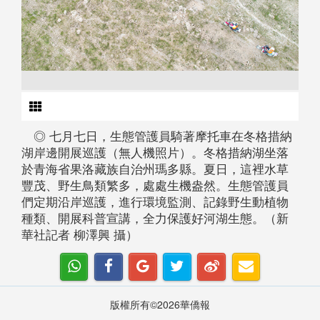
◎ 七月七日，生態管護員騎著摩托車在冬格措納
湖岸邊開展巡護（無人機照片）。冬格措納湖坐落
於青海省果洛藏族自治州瑪多縣。夏日，這裡水草
豐茂、野生鳥類繁多，處處生機盎然。生態管護員
們定期沿岸巡護，進行環境監測、記錄野生動植物
種類、開展科普宣講，全力保護好河湖生態。（新
華社記者 柳澤興 攝）
版權所有©2026華僑報