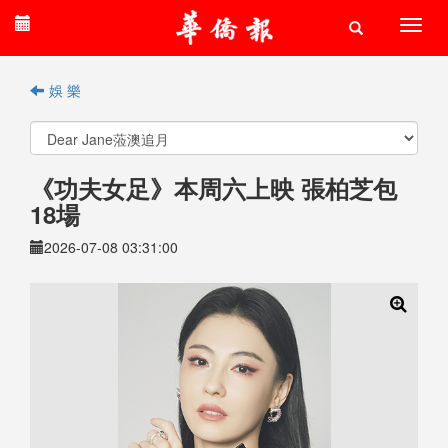
娛 樂
《功夫女足》本周六上映 張柏芝包
18場
2026-07-08 03:31:00