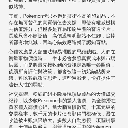
似賭博。
其實，Pokemon卡只不過是技術不高的印刷品，不
存在無可替代的實質價值去支撐，即使有權威機構
去估值評分，但極多是容易印刷生產的普通卡片，
長遠只會不斷貶值。高價邏輯明顯站不住腳，追捧
者卻有增無減，因為心錨效應造就了認知盲點。
心錨效應是人類無法輕易擺脫的思維缺陷。人們在
衡量事物價值時，一半未必會參照真實成本與市場
供需，而是將最先接收到的資訊定為唯一參照值，
後續所有評估與決策，都會被這一初始錨點所束
縛，難以客觀獨立思考，這些遊戲卡，恰好捉住了
這份人性的弱點。
社交媒體、粉絲群組不斷展現頂級藏品的天價成交
紀錄，以少數Pokemon卡的驚人售價，為全體潛在
買家植入高價心錨。當大腦習慣數萬、十萬元級的
交易樣本，數千元的卡片便會顯得門檻極低，潛在
收益被主觀無限放大。多數人自動忽視一項關鍵事
實，天價絕版藏品，與普通玩家手中的Pokemon