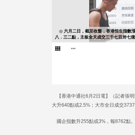
◎ 六月二日，截至收盤，香港恒生指數
八．三二點，主板全天成交三千七百卅七億
【香港中通社6月2日電】（記者張明臻
大升640點或2.5%；大市全日成交373
國企指數升255點或3%，報8762點。科