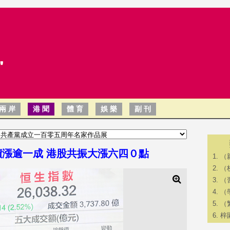
兩 岸
港 聞
體 育
娛 樂
副 刊
價漲逾一成 港股共振大漲六四０點
（
（
（
（
（
梓