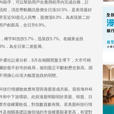
AI助手，可以幫助用戶在應用程序內完成任務，計
程，消息帶動騰訊股價全日漲10.5%，是表現最好
至近50億元人民幣，股價漲9.3%，為表現第二好
用戶創新高，全日升6.9%。
稀宇科技跌5.7%，迅策跌5.7%。老鋪黃金跌
.8%，為全日第二差藍籌。
通社記者分析，6月在相關買盤主導下，大市可稍
屬炒股不炒市的格局，個別股正不斷創歷史新高。因
不用擔心出現大幅度急跌的弱態。
科技行情擴散效應有望與港股形成共振。當前海外科
軟件和中下游環節。此前港股明顯弱於美股、韓股、日
股票市值權重較低，對指數貢獻有限。若美股科技行情
軟件及相關基礎設施領域的市值權重顯著更高，有望對