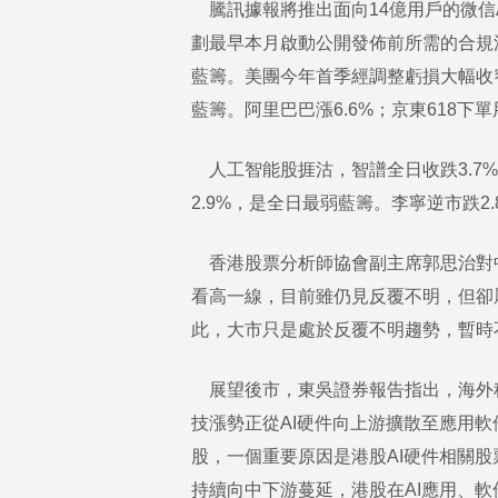
騰訊據報將推出面向14億用戶的微信
劃最早本月啟動公開發佈前所需的合規流
藍籌。美團今年首季經調整虧損大幅收窄
藍籌。阿里巴巴漲6.6%；京東618下單
人工智能股捱沽，智譜全日收跌3.7%，
2.9%，是全日最弱藍籌。李寧逆市跌2
香港股票分析師協會副主席郭思治對中
看高一線，目前雖仍見反覆不明，但卻
此，大市只是處於反覆不明趨勢，暫時
展望後市，東吳證券報告指出，海外
技漲勢正從AI硬件向上游擴散至應用
股，一個重要原因是港股AI硬件相關
持續向中下游蔓延，港股在AI應用、