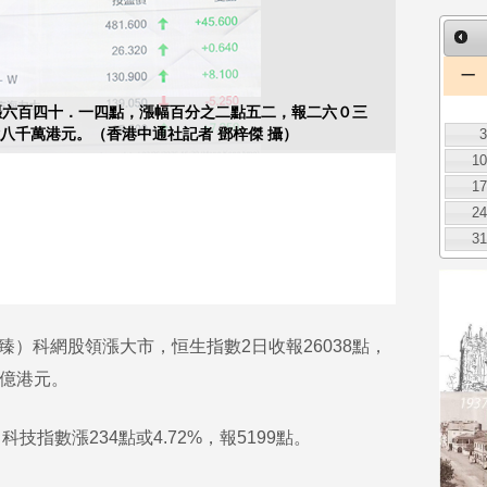
一
漲六百四十．一四點，漲幅百分之二點五二，報二六０三
八千萬港元。（香港中通社記者 鄧梓傑 攝）
1
1
2
3
）科網股領漲大市，恒生指數2日收報26038點，
7億港元。
技指數漲234點或4.72%，報5199點。