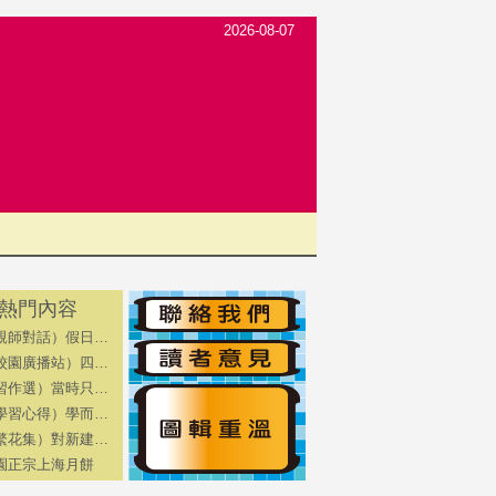
2026-08-07
熱門內容
親師對話）假日…
校園廣播站）四…
習作選）當時只…
學習心得）學而…
繁花集）對新建…
園正宗上海月餅